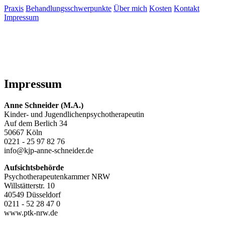
Praxis
Behandlungsschwerpunkte
Über mich
Kosten
Kontakt
Impressum
Impressum
Anne Schneider (M.A.)
Kinder- und Jugendlichenpsychotherapeutin
Auf dem Berlich 34
50667 Köln
0221 - 25 97 82 76
info@kjp-anne-schneider.de
Aufsichtsbehörde
Psychotherapeutenkammer NRW
Willstätterstr. 10
40549 Düsseldorf
0211 - 52 28 47 0
www.ptk-nrw.de